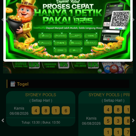
TEM
TOGEL
SLOT
LIVE CASINO
SPORT
SABUNG AYAM
Togel
SYDNEY POOLS
SYDNEY POOLS ( PRIZE 
( Setiap Hari )
( Setiap Hari )
Kamis
4
8
1
4
8
1
6
06/08/2026
Kamis
5
3
8
Tutup: 13:30 | Buka: 13:50
06/08/2026
1
1
7